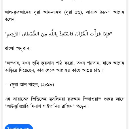
আল-কুরআনের সূরা আন-নাহল (সূরা ১৬), আয়াত ৯৮-এ আল্লাহ
বলেন:
"فَإِذَا قَرَأْتَ الْقُرْآنَ فَاسْتَعِذْ بِاللَّهِ مِنَ الشَّيْطَانِ الرَّجِيمِ"
বাংলা অনুবাদ:
"অতএব, যখন তুমি কুরআন পাঠ করো, তখন শয়তান, যাকে আল্লাহ
তাড়িয়ে দিয়েছেন, তার থেকে আল্লাহর কাছে আশ্রয় চাও।"
— (সূরা আন-নাহল, ১৬:৯৮)
এই আয়াতের ভিত্তিতেই মুসলিমরা কুরআন তিলাওয়াত শুরুর আগে
"আউজুবিল্লাহি মিনাশ শাইতানির রাজিম" পড়েন।