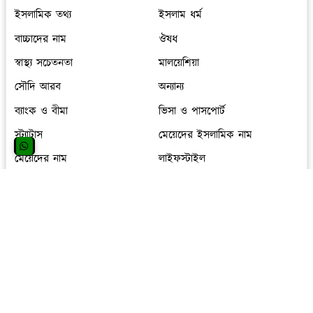
ইসলামিক তথ্য
ইসলাম ধর্ম
বাচ্চাদের নাম
ঔষধ
স্বাস্থ্য সচেতনতা
মালয়েশিয়া
সৌদি আরব
অন্যান্য
ব্যাংক ও বীমা
ভিসা ও পাসপোর্ট
স্ট্যাটাস
মেয়েদের ইসলামিক নাম
মেয়েদের নাম
লাইফস্টাইল
সিঙ্গাপুর
ব্যবসা আয়ডিয়া
চাকরির খবর
ছেলেদের ইসলামিক নাম
ছেলেদের নাম
ওমান
হিন্দু ধর্মীয় পোস্ট
তথ্য প্রযুক্তি
অনলাইন ইনকাম
English Blog
tips and tricks
দক্ষিণ কোরিয়া