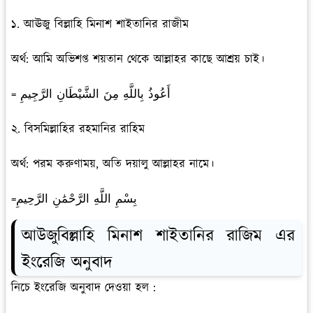
১. আঊজু বিল্লাহি মিনাশ শাইতানির রাজীম
অর্থ: আমি অভিশপ্ত শয়তান থেকে আল্লাহর কাছে আশ্রয় চাই।
= أَعُوذُ بِاللَّهِ مِنَ الشَّيْطَانِ الرَّجِيمِ
২. বিসমিল্লাহির রহমানির রাহিম
অর্থ: পরম করুণাময়, অতি দয়ালু আল্লাহর নামে।
=بِسْمِ اللَّهِ الرَّحْمَٰنِ الرَّحِيمِ
আউজুবিল্লাহি মিনাশ শাইতানির রাজিম এর
ইংরেজি অনুবাদ
নিচে ইংরেজি অনুবাদ দেওয়া হল :