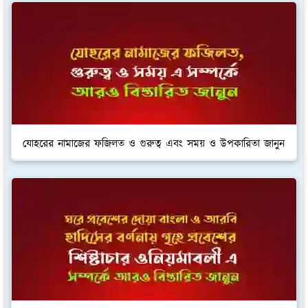
যোহরের নামাজের ফজিলত ও গুরুত্ব এবং সময় ও উপকারিতা জানুন