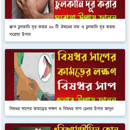
দ্রুত চুলকানি দূর করার ২০ টি ঔষধের নাম ও চুলকানি দূর করার
ঘরোয়া উপায়
বিষধর সাপের কামড়ের লক্ষণ ও বিষধর সাপ চেনার উপায় জানুন