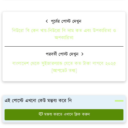
পূর্বের পোস্ট দেখুন
নিউরো বি কেন খায়-নিউরো বি দাম কত এবং উপকারিতা ও
অপকারিতা
পরবর্তী পোস্ট দেখুন
বাংলাদেশ থেকে সুইজারল্যান্ড যেতে কত টাকা লাগবে ২০২৫
[আপডেট তথ্য]
এই পোস্টে এখনো কেউ মন্তব্য করে নি
মন্তব্য করতে এখানে ক্লিক করুন