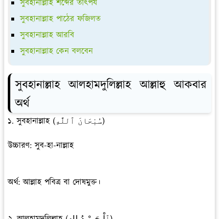
সুবহানাল্লাহ শব্দের তাৎপর্য
সুবহানাল্লাহ পাঠের ফজিলত
সুবহানাল্লাহ আরবি
সুবহানাল্লাহ কেন বলবেন
সুবহানাল্লাহ আলহামদুলিল্লাহ আল্লাহু আকবার
অর্থ
১. সুবহানাল্লাহ (سُبْحَانَ ٱللَّٰهِ)
উচ্চারণ: সুব-হা-নাল্লাহ
অর্থ: আল্লাহ পবিত্র বা দোষমুক্ত।
২. আলহামদুলিল্লাহ (ٱلْـحَـمْـدُ للهِ)