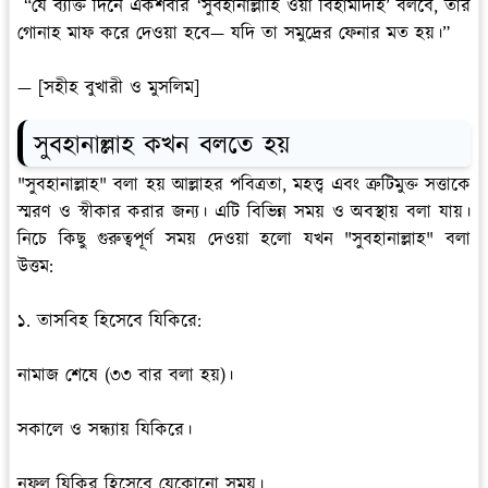
“যে ব্যক্তি দিনে একশবার ‘সুবহানাল্লাহি ওয়া বিহামদিহি’ বলবে, তার
গোনাহ মাফ করে দেওয়া হবে— যদি তা সমুদ্রের ফেনার মত হয়।”
— [সহীহ বুখারী ও মুসলিম]
সুবহানাল্লাহ কখন বলতে হয়
"সুবহানাল্লাহ" বলা হয় আল্লাহর পবিত্রতা, মহত্ত্ব এবং ত্রুটিমুক্ত সত্তাকে
স্মরণ ও স্বীকার করার জন্য। এটি বিভিন্ন সময় ও অবস্থায় বলা যায়।
নিচে কিছু গুরুত্বপূর্ণ সময় দেওয়া হলো যখন "সুবহানাল্লাহ" বলা
উত্তম:
১. তাসবিহ হিসেবে যিকিরে:
নামাজ শেষে (৩৩ বার বলা হয়)।
সকালে ও সন্ধ্যায় যিকিরে।
নফল যিকির হিসেবে যেকোনো সময়।