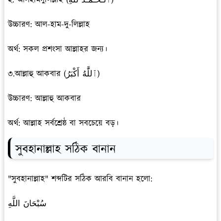
উচ্চারণ: আল-হাম-দু-লিল্লাহ
অর্থ: সকল প্রশংসা আল্লাহর জন্য।
৩.আল্লাহু আকবার (ٱللَّٰهُ أَكْبَرُ)
উচ্চারণ: আল্লাহু আকবার
অর্থ: আল্লাহ সর্বশ্রেষ্ঠ বা সবচেয়ে বড়।
সুবহানাল্লাহ সঠিক বানান
"সুবহানাল্লাহ" শব্দটির সঠিক আরবি বানান হলো:
سُبْحَانَ اللَّهِ