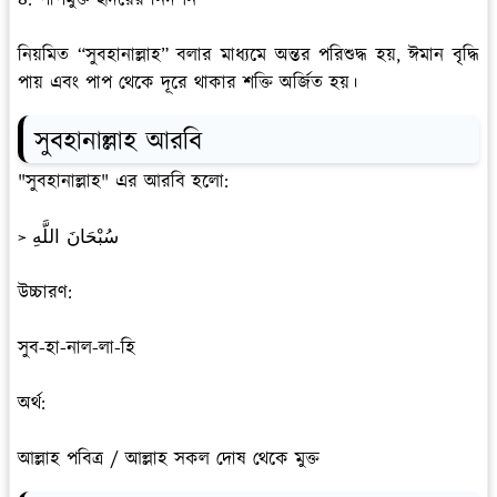
৪. পাপমুক্ত হৃদয়ের নিদর্শন
নিয়মিত “সুবহানাল্লাহ” বলার মাধ্যমে অন্তর পরিশুদ্ধ হয়, ঈমান বৃদ্ধি
পায় এবং পাপ থেকে দূরে থাকার শক্তি অর্জিত হয়।
সুবহানাল্লাহ আরবি
"সুবহানাল্লাহ" এর আরবি হলো:
> سُبْحَانَ اللَّهِ
উচ্চারণ:
সুব-হা-নাল-লা-হি
অর্থ:
আল্লাহ পবিত্র / আল্লাহ সকল দোষ থেকে মুক্ত