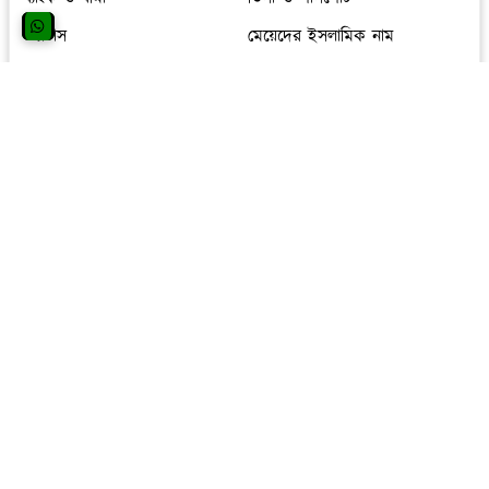
স্ট্যাটাস
মেয়েদের ইসলামিক নাম
মেয়েদের নাম
লাইফস্টাইল
সিঙ্গাপুর
ব্যবসা আয়ডিয়া
চাকরির খবর
ছেলেদের ইসলামিক নাম
ছেলেদের নাম
ওমান
হিন্দু ধর্মীয় পোস্ট
তথ্য প্রযুক্তি
অনলাইন ইনকাম
English Blog
tips and tricks
দক্ষিণ কোরিয়া
সংযুক্ত আরব আমিরাত
স দিয়ে ছেলেদের ইসলামিক নাম
সৌদি মেয়েদের নাম
হিন্দু মেয়েদের নাম
আমেরিকা
ম দিয়ে মেয়েদের নাম
সোশ্যাল মিডিয়া
কানাডা
খাবারের রেসিপি
খ্রিস্টান ধর্ম