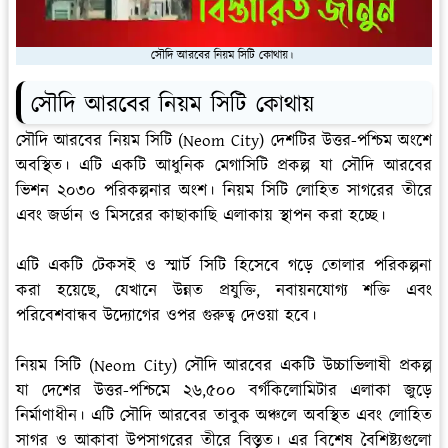
সৌদি আরবের নিয়ম সিটি কোথায়।
সৌদি আরবের নিয়ম সিটি কোথায়
সৌদি আরবের নিয়ম সিটি (Neom City) দেশটির উত্তর-পশ্চিম অংশে
অবস্থিত। এটি একটি আধুনিক মেগাসিটি প্রকল্প যা সৌদি আরবের
ভিশন ২০৩০ পরিকল্পনার অংশ। নিয়ম সিটি লোহিত সাগরের তীরে
এবং জর্ডান ও মিসরের কাছাকাছি এলাকায় স্থাপন করা হচ্ছে।
এটি একটি টেকসই ও স্মার্ট সিটি হিসেবে গড়ে তোলার পরিকল্পনা
করা হয়েছে, যেখানে উন্নত প্রযুক্তি, নবায়নযোগ্য শক্তি এবং
পরিবেশবান্ধব উদ্যোগের ওপর গুরুত্ব দেওয়া হবে।
নিয়ম সিটি (Neom City) সৌদি আরবের একটি উচ্চাভিলাষী প্রকল্প
যা দেশের উত্তর-পশ্চিমে ২৬,৫০০ বর্গকিলোমিটার এলাকা জুড়ে
নির্মাণাধীন। এটি সৌদি আরবের তাবুক অঞ্চলে অবস্থিত এবং লোহিত
সাগর ও আকাবা উপসাগরের তীরে বিস্তৃত। এর বিশেষ বৈশিষ্ট্যগুলো