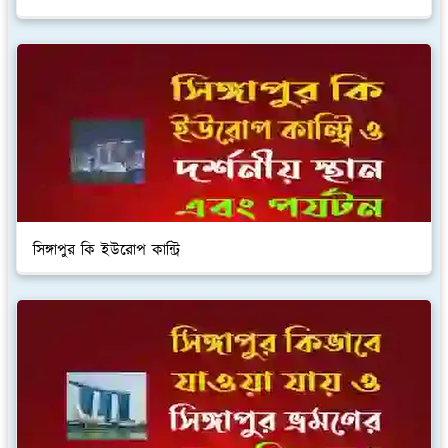
সিঙ্গাপুর কি ইউরোপ কান্ট্রি